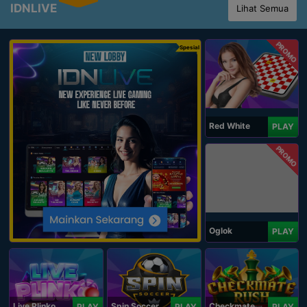
IDNLIVE
Lihat Semua
PROMO
Spesial
Red White
PLAY
PROMO
Oglok
PLAY
Live Plinko
Spin Soccer
Checkmate Rush
PLAY
PLAY
PLAY