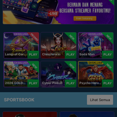
PROMO
NEW
NEW
Lamp of Cornucopia
Chinchirorin
Soda Man
PLAY
PLAY
PLAY
NEW
NEW
NEW
2026 GOLDEN GOAL RUSH
Cyber Pinball
Psycho Heroes
PLAY
PLAY
PLAY
SPORTSBOOK
Lihat Semua