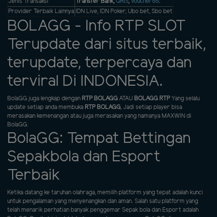
Jenis Transaksi
Transfer Bank,
QRIS
,
Voucher88
.
Provider Terbaik Lainnya
IDN Live, IDN Poker, Ubo bet, Sbo bet
BOLAGG - Info RTP SLOT
Terupdate dari situs terbaik,
terupdate, terpercaya dan
terviral Di INDONESIA.
BolaGG juga lengkap dengan
RTP BOLAGG
ATAU
BOLAGG RTP
Yang selalu
update setiap anda membuka
RTP BOLAGG
, Jadi setiap player bisa
merasakan kemenangan atau juga merasakan yang namanya MAXWIN di
BolaGG.
BolaGG: Tempat Bettingan
Sepakbola dan Esport
Terbaik
Ketika datang ke taruhan olahraga, memilih platform yang tepat adalah kunci
untuk pengalaman yang menyenangkan dan aman. Salah satu platform yang
telah menarik perhatian banyak penggemar Sepak bola dan Esport adalah