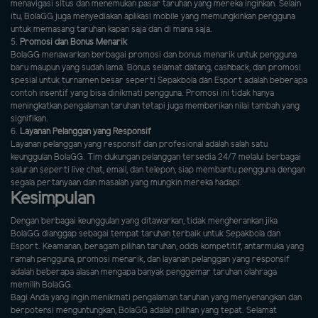
menavigasi situs dan menemukan pasar taruhan yang mereka inginkan. Selain
itu, BolaGG juga menyediakan aplikasi mobile yang memungkinkan pengguna
untuk memasang taruhan kapan saja dan di mana saja.
5.
Promosi dan Bonus Menarik
BolaGG menawarkan berbagai promosi dan bonus menarik untuk pengguna
baru maupun yang sudah lama. Bonus selamat datang, cashback, dan promosi
spesial untuk turnamen besar seperti Sepakbola dan Esport adalah beberapa
contoh insentif yang bisa dinikmati pengguna. Promosi ini tidak hanya
meningkatkan pengalaman taruhan tetapi juga memberikan nilai tambah yang
signifikan.
6.
Layanan Pelanggan yang Responsif
Layanan pelanggan yang responsif dan profesional adalah salah satu
keunggulan BolaGG. Tim dukungan pelanggan tersedia 24/7 melalui berbagai
saluran seperti live chat, email, dan telepon, siap membantu pengguna dengan
segala pertanyaan dan masalah yang mungkin mereka hadapi.
Kesimpulan
Dengan berbagai keunggulan yang ditawarkan, tidak mengherankan jika
BolaGG dianggap sebagai tempat taruhan terbaik untuk Sepakbola dan
Esport. Keamanan, beragam pilihan taruhan, odds kompetitif, antarmuka yang
ramah pengguna, promosi menarik, dan layanan pelanggan yang responsif
adalah beberapa alasan mengapa banyak penggemar taruhan olahraga
memilih BolaGG.
Bagi Anda yang ingin menikmati pengalaman taruhan yang menyenangkan dan
berpotensi menguntungkan, BolaGG adalah pilihan yang tepat. Selamat