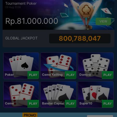
Tournament Poker
09 Aug 2026
Rp.81.000.000
VIEW
800,788,047
GLOBAL JACKPOT
Poker
Ceme Keliling
Domino
PLAY
PLAY
PLAY
Ceme
Bandar Capsa
Super10
PLAY
PLAY
PLAY
PROMO