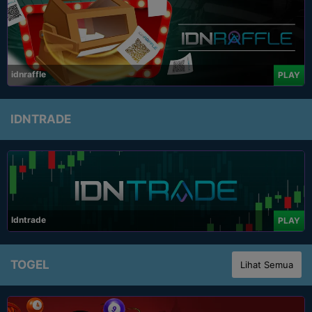
idnraffle
PLAY
IDNTRADE
Idntrade
PLAY
TOGEL
Lihat Semua