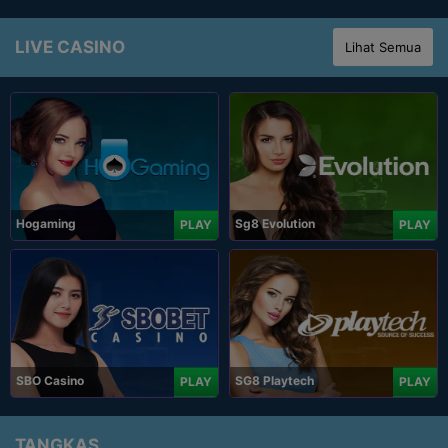
LIVE CASINO
Lihat Semua
Hogaming
Sg8 Evolution
PLAY
PLAY
SBO Casino
SG8 Playtech
PLAY
PLAY
TANGKAS