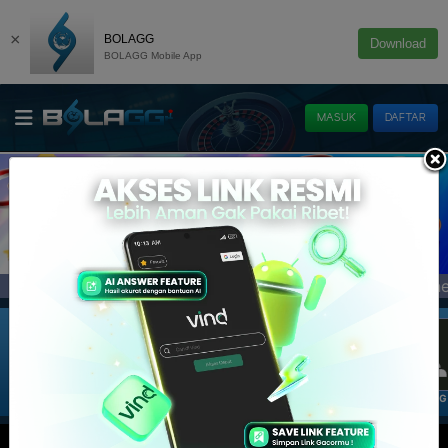
×
BOLAGG
Download
BOLAGG Mobile App
MASUK
DAFTAR
sli Terlengkap & Terpercaya di Indonesia! Kini Telah Had
Info :
SLOT
LIVE CASINO
E-LOTTERY
IDNRAFFLE
IDNRNG