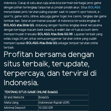
indonesia. Cukup di satu akun saja anda bisa bermain berbagai jenis game
dengan pilihan terlengkap tanpa harus pindah pindah akun. Situs
BOLAGG
menyediakan jenis taruhan paling populer saat ini seperti sportsbook, e-
sports, game slots, idnlive, ada juga game togel, live casino, tangkas dan game
tembak ikan. Seluruh permainan populer di Indonesia tersedia lengkap di
BOLAGG atau Bola GG
. didukung dengan fasilitas lengkap lewat kerjasama
dengan berbagai macam bank swasta, e wallet dan virtual account demi
mempermudah transaksi
BOLAGG Atau Bola GG 88
. Layanan terbaik yang
selalu siaga 24 jam untuk semua penggemar taruhan online yang sudah
mempercayakan
BOLAGG Atau Bola GG
sebagai tempat taruhan online
terbaik.
Profitan bersama dengan
situs terbaik, terupdate,
terpercaya, dan terviral di
Indonesia.
TENTANG SITUS GAME ONLINE BolaGG
Brand Website
BolaGG
Mata Uang
Indonesian Rupiah (IDR)
Minimal Deposit
10.000 IDR