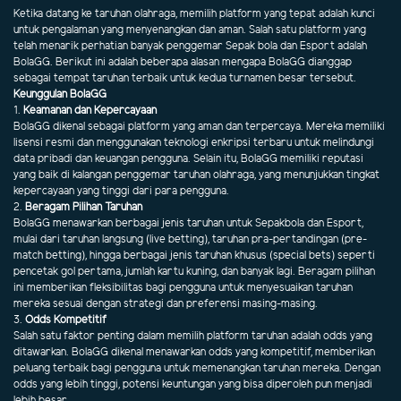
Ketika datang ke taruhan olahraga, memilih platform yang tepat adalah kunci
untuk pengalaman yang menyenangkan dan aman. Salah satu platform yang
telah menarik perhatian banyak penggemar Sepak bola dan Esport adalah
BolaGG. Berikut ini adalah beberapa alasan mengapa BolaGG dianggap
sebagai tempat taruhan terbaik untuk kedua turnamen besar tersebut.
Keunggulan BolaGG
1.
Keamanan dan Kepercayaan
BolaGG dikenal sebagai platform yang aman dan terpercaya. Mereka memiliki
lisensi resmi dan menggunakan teknologi enkripsi terbaru untuk melindungi
data pribadi dan keuangan pengguna. Selain itu, BolaGG memiliki reputasi
yang baik di kalangan penggemar taruhan olahraga, yang menunjukkan tingkat
kepercayaan yang tinggi dari para pengguna.
2.
Beragam Pilihan Taruhan
BolaGG menawarkan berbagai jenis taruhan untuk Sepakbola dan Esport,
mulai dari taruhan langsung (live betting), taruhan pra-pertandingan (pre-
match betting), hingga berbagai jenis taruhan khusus (special bets) seperti
pencetak gol pertama, jumlah kartu kuning, dan banyak lagi. Beragam pilihan
ini memberikan fleksibilitas bagi pengguna untuk menyesuaikan taruhan
mereka sesuai dengan strategi dan preferensi masing-masing.
3.
Odds Kompetitif
Salah satu faktor penting dalam memilih platform taruhan adalah odds yang
ditawarkan. BolaGG dikenal menawarkan odds yang kompetitif, memberikan
peluang terbaik bagi pengguna untuk memenangkan taruhan mereka. Dengan
odds yang lebih tinggi, potensi keuntungan yang bisa diperoleh pun menjadi
lebih besar.