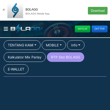
×
BOLAGG
Download
BOLAGG Mobile App
MASUK
DAFTAR
TENTANG KAMI
MOBILE
Info
Kalkulator Mix Parlay
RTP Slot BOLAGG
E-WALLET