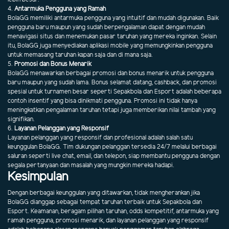
4.
Antarmuka Pengguna yang Ramah
BolaGG memiliki antarmuka pengguna yang intuitif dan mudah digunakan. Baik
pengguna baru maupun yang sudah berpengalaman dapat dengan mudah
menavigasi situs dan menemukan pasar taruhan yang mereka inginkan. Selain
itu, BolaGG juga menyediakan aplikasi mobile yang memungkinkan pengguna
untuk memasang taruhan kapan saja dan di mana saja.
5.
Promosi dan Bonus Menarik
BolaGG menawarkan berbagai promosi dan bonus menarik untuk pengguna
baru maupun yang sudah lama. Bonus selamat datang, cashback, dan promosi
spesial untuk turnamen besar seperti Sepakbola dan Esport adalah beberapa
contoh insentif yang bisa dinikmati pengguna. Promosi ini tidak hanya
meningkatkan pengalaman taruhan tetapi juga memberikan nilai tambah yang
signifikan.
6.
Layanan Pelanggan yang Responsif
Layanan pelanggan yang responsif dan profesional adalah salah satu
keunggulan BolaGG. Tim dukungan pelanggan tersedia 24/7 melalui berbagai
saluran seperti live chat, email, dan telepon, siap membantu pengguna dengan
segala pertanyaan dan masalah yang mungkin mereka hadapi.
Kesimpulan
Dengan berbagai keunggulan yang ditawarkan, tidak mengherankan jika
BolaGG dianggap sebagai tempat taruhan terbaik untuk Sepakbola dan
Esport. Keamanan, beragam pilihan taruhan, odds kompetitif, antarmuka yang
ramah pengguna, promosi menarik, dan layanan pelanggan yang responsif